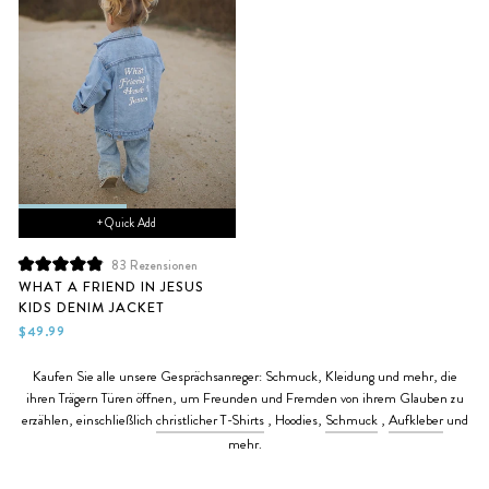
+ Quick Add
83
Rezensionen
Mit
WHAT A FRIEND IN JESUS
4.9
KIDS DENIM JACKET
von
5
$49.99
Sternen
bewertet
Kaufen Sie alle unsere Gesprächsanreger: Schmuck, Kleidung und mehr, die
ihren Trägern Türen öffnen, um Freunden und Fremden von ihrem Glauben zu
erzählen, einschließlich
christlicher T-Shirts
, Hoodies,
Schmuck
,
Aufkleber
und
mehr.