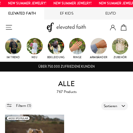
Direkt
NEW SUMMER JEWELRY!
NEW SUMMER JEWELRY!
NEW SUMMER JEWELR
zum
ELEVATED FAITH
EF KIDS
ELVTD
Inhalt
EINLOG
SEITENNAVIGATION
EI
IM TREND
NEU
BEKLEIDUNG
RINGE
ARMBÄNDER
ZUBEHÖR
ÜBER 750.000 ZUFRIEDENE KUNDEN
ALLE
767 Products
SORTIEREN
Filtern (1)