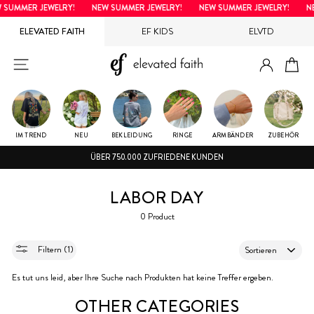
Direkt
 SUMMER JEWELRY!
NEW SUMMER JEWELRY!
NEW SUMMER JEWELRY!
NE
zum
ELEVATED FAITH
EF KIDS
ELVTD
Inhalt
EINLOG
SEITENNAVIGATION
EI
IM TREND
NEU
BEKLEIDUNG
RINGE
ARMBÄNDER
ZUBEHÖR
ÜBER 750.000 ZUFRIEDENE KUNDEN
LABOR DAY
0 Product
SORTIEREN
Filtern (1)
Es tut uns leid, aber Ihre Suche nach Produkten hat keine Treffer ergeben.
OTHER CATEGORIES