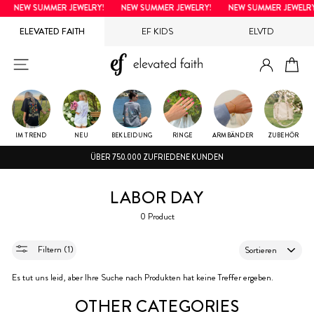
Direkt
NEW SUMMER JEWELRY!
NEW SUMMER JEWELRY!
NEW SUMMER JEWELRY
zum
ELEVATED FAITH
EF KIDS
ELVTD
Inhalt
EINLOG
SEITENNAVIGATION
EI
IM TREND
NEU
BEKLEIDUNG
RINGE
ARMBÄNDER
ZUBEHÖR
ÜBER 750.000 ZUFRIEDENE KUNDEN
LABOR DAY
0 Product
SORTIEREN
Filtern (1)
Es tut uns leid, aber Ihre Suche nach Produkten hat keine Treffer ergeben.
OTHER CATEGORIES