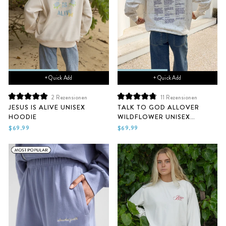
+ Quick Add
+ Quick Add
2
Rezensionen
11
Rezensionen
Mit
Mit
JESUS IS ALIVE UNISEX
TALK TO GOD ALLOVER
5.0
4.9
HOODIE
WILDFLOWER UNISEX
von
von
5
5
HOODIE
$69.99
$69.99
Sternen
Sternen
bewertet
bewertet