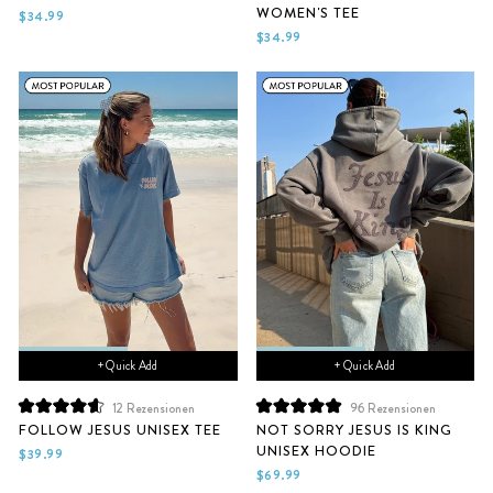
WOMEN'S TEE
von
von
$34.99
5
5
$34.99
Sternen
Sternen
bewertet
bewertet
+ Quick Add
+ Quick Add
12
Rezensionen
96
Rezensionen
Mit
Mit
FOLLOW JESUS UNISEX TEE
NOT SORRY JESUS IS KING
4.6
5.0
UNISEX HOODIE
von
von
$39.99
5
5
$69.99
Sternen
Sternen