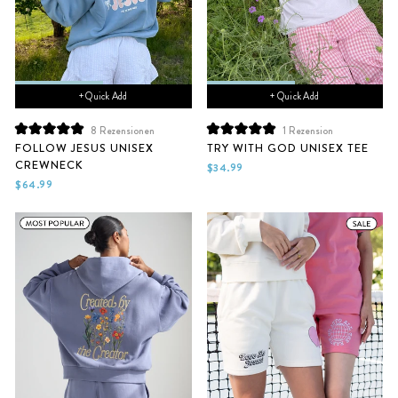
+ Quick Add
+ Quick Add
8
Rezensionen
1
Rezension
Mit
Mit
FOLLOW JESUS UNISEX
TRY WITH GOD UNISEX TEE
5.0
5.0
CREWNECK
von
von
$34.99
5
5
$64.99
Sternen
Sternen
bewertet
bewertet