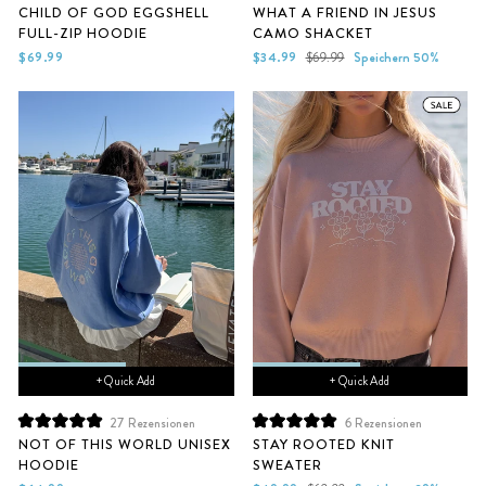
Mit
Mit
CHILD OF GOD EGGSHELL
WHAT A FRIEND IN JESUS
4.7
4.6
FULL-ZIP HOODIE
CAMO SHACKET
von
von
5
5
Sonderpreis
Normaler
$69.99
$34.99
$69.99
Speichern 50%
Sternen
Sternen
Preis
bewertet
bewertet
+ Quick Add
+ Quick Add
27
Rezensionen
6
Rezensionen
Mit
Mit
NOT OF THIS WORLD UNISEX
STAY ROOTED KNIT
5.0
5.0
HOODIE
SWEATER
von
von
5
5