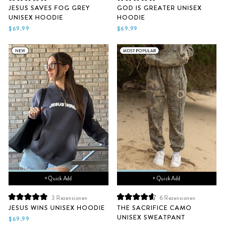
Mit
Mit
JESUS SAVES FOG GREY
GOD IS GREATER UNISEX
5.0
5.0
UNISEX HOODIE
HOODIE
von
von
5
5
$69.99
$69.99
Sternen
Sternen
bewertet
bewertet
+ Quick Add
+ Quick Add
3
Rezensionen
6
Rezensionen
Mit
Mit
JESUS WINS UNISEX HOODIE
THE SACRIFICE CAMO
5.0
4.7
UNISEX SWEATPANT
von
von
$69.99