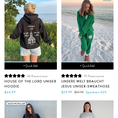
+ Quick Add
+ Quick Add
46
Rezensionen
95
Rezensionen
Mit
Mit
HOUSE OF THE LORD UNISEX
UNSERE WELT BRAUCHT
4.9
4.9
HOODIE
JESUS UNISEX-SWEATHOSE
von
von
5
5
Sonderpreis
Normaler
$64.99
$29.99
$59.99
Speichern 50%
Sternen
Sternen
Preis
bewertet
bewertet