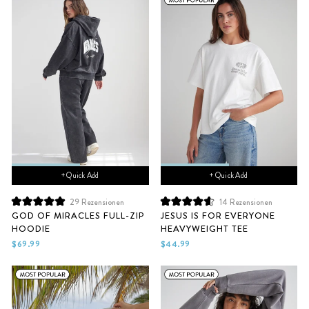
+ Quick Add
+ Quick Add
29
Rezensionen
14
Rezensionen
Mit
Mit
GOD OF MIRACLES FULL-ZIP
JESUS IS FOR EVERYONE
5.0
4.7
HOODIE
HEAVYWEIGHT TEE
von
von
5
5
$69.99
$44.99
Sternen
Sternen
bewertet
bewertet