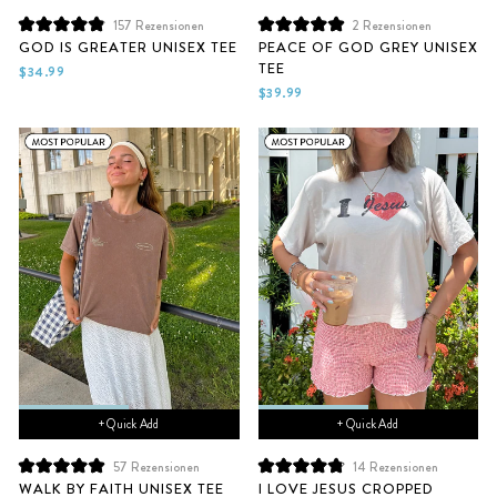
157
Rezensionen
2
Rezensionen
Mit
Mit
GOD IS GREATER UNISEX TEE
PEACE OF GOD GREY UNISEX
4.9
5.0
TEE
von
von
$34.99
5
5
$39.99
Sternen
Sternen
bewertet
bewertet
+ Quick Add
+ Quick Add
57
Rezensionen
14
Rezensionen
Mit
Mit
WALK BY FAITH UNISEX TEE
I LOVE JESUS CROPPED
5.0
4.9