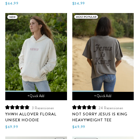
von
von
$64.99
$34.99
5
5
Sternen
Sternen
bewertet
bewertet
+ Quick Add
+ Quick Add
3
Rezensionen
24
Rezensionen
Mit
Mit
YHWH ALLOVER FLORAL
NOT SORRY JESUS IS KING
5.0
4.9
UNISEX HOODIE
HEAVYWEIGHT TEE
von
von
5
5
$69.99
$49.99
Sternen
Sternen
bewertet
bewertet