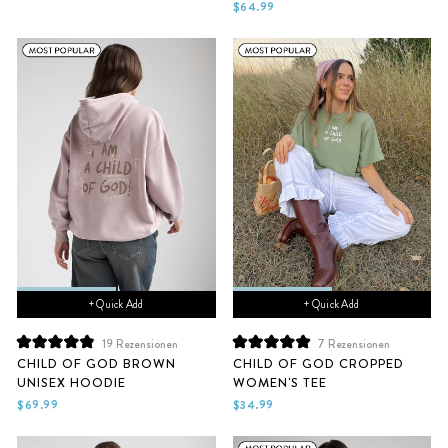
5
5
$64.99
Sternen
Sternen
bewertet
bewertet
+ Quick Add
+ Quick Add
19
Rezensionen
7
Rezensionen
Mit
Mit
CHILD OF GOD BROWN
CHILD OF GOD CROPPED
4.9
5.0
UNISEX HOODIE
WOMEN'S TEE
von
von
5
5
$69.99
$34.99
Sternen
Sternen
bewertet
bewertet