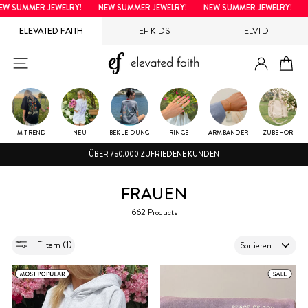
Direkt
JEWELRY!
NEW SUMMER JEWELRY!
NEW SUMMER JEWELRY!
NEW SUMMER
zum
ELEVATED FAITH
EF KIDS
ELVTD
Inhalt
EINLOG
SEITENNAVIGATION
EI
IM TREND
NEU
BEKLEIDUNG
RINGE
ARMBÄNDER
ZUBEHÖR
ÜBER 750.000 ZUFRIEDENE KUNDEN
FRAUEN
662 Products
SORTIEREN
Filtern (1)