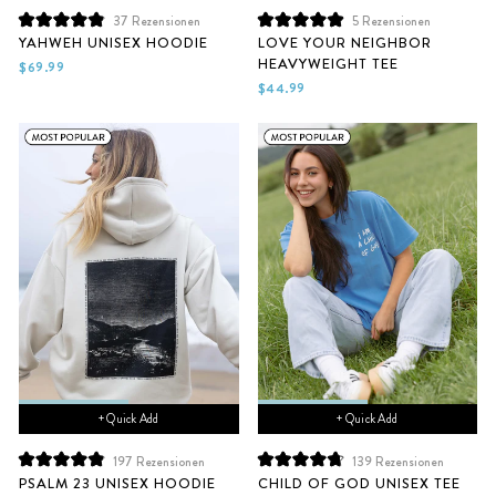
37
Rezensionen
5
Rezensionen
Mit
Mit
YAHWEH UNISEX HOODIE
LOVE YOUR NEIGHBOR
4.9
5.0
HEAVYWEIGHT TEE
von
von
$69.99
5
5
$44.99
Sternen
Sternen
bewertet
bewertet
+ Quick Add
+ Quick Add
197
Rezensionen
139
Rezensionen
Mit
Mit
PSALM 23 UNISEX HOODIE
CHILD OF GOD UNISEX TEE
4.9
4.8