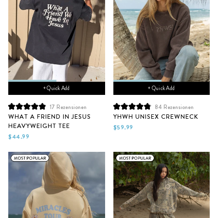
+ Quick Add
+ Quick Add
17
Rezensionen
84
Rezensionen
Mit
Mit
WHAT A FRIEND IN JESUS
YHWH UNISEX CREWNECK
4.9
4.9
HEAVYWEIGHT TEE
von
von
$59.99
5
5
$44.99
Sternen
Sternen
bewertet
bewertet