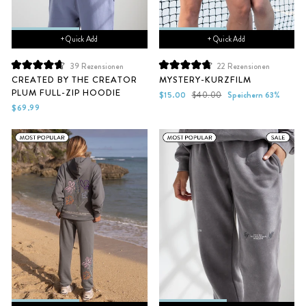
+ Quick Add
+ Quick Add
39
Rezensionen
22
Rezensionen
Mit
Mit
CREATED BY THE CREATOR
MYSTERY-KURZFILM
4.7
4.8
PLUM FULL-ZIP HOODIE
von
von
Sonderpreis
Normaler
$15.00
$40.00
Speichern 63%
5
5
Preis
$69.99
Sternen
Sternen
bewertet
bewertet