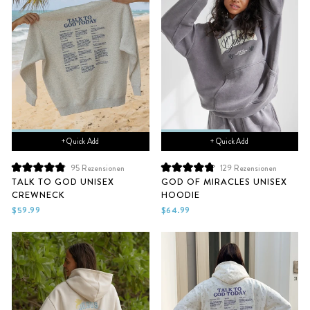
+ Quick Add
+ Quick Add
95
Rezensionen
129
Rezensionen
Mit
Mit
TALK TO GOD UNISEX
GOD OF MIRACLES UNISEX
4.9
4.9
CREWNECK
HOODIE
von
von
5
5
$59.99
$64.99
Sternen
Sternen
bewertet
bewertet