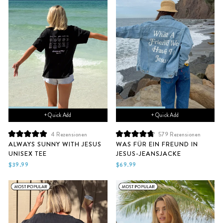
+ Quick Add
+ Quick Add
4
Rezensionen
579
Rezensionen
Mit
Mit
ALWAYS SUNNY WITH JESUS
WAS FÜR EIN FREUND IN
5.0
4.8
UNISEX TEE
JESUS-JEANSJACKE
von
von
5
5
$39.99
$69.99
Sternen
Sternen
bewertet
bewertet