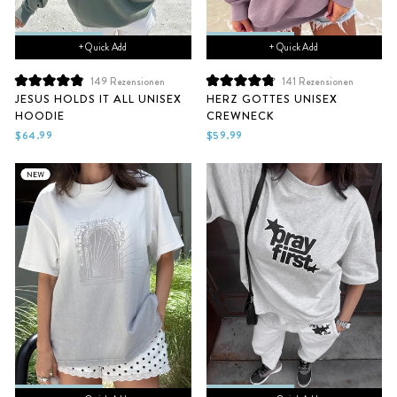
+ Quick Add
+ Quick Add
149
Rezensionen
141
Rezensionen
Mit
Mit
JESUS HOLDS IT ALL UNISEX
HERZ GOTTES UNISEX
4.9
4.9
HOODIE
CREWNECK
von
von
5
5
$64.99
$59.99
Sternen
Sternen
bewertet
bewertet